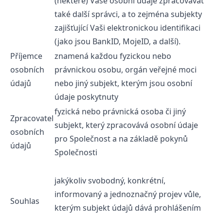
(některé) Vaše osobní údaje zpracovávat
také další správci, a to zejména subjekty
zajišťující Vaši elektronickou identifikaci
(jako jsou BankID, MojeID, a další).
Příjemce
znamená každou fyzickou nebo
osobních
právnickou osobu, orgán veřejné moci
údajů
nebo jiný subjekt, kterým jsou osobní
údaje poskytnuty
fyzická nebo právnická osoba či jiný
Zpracovatel
subjekt, který zpracovává osobní údaje
osobních
pro Společnost a na základě pokynů
údajů
Společnosti
jakýkoliv svobodný, konkrétní,
informovaný a jednoznačný projev vůle,
Souhlas
kterým subjekt údajů dává prohlášením